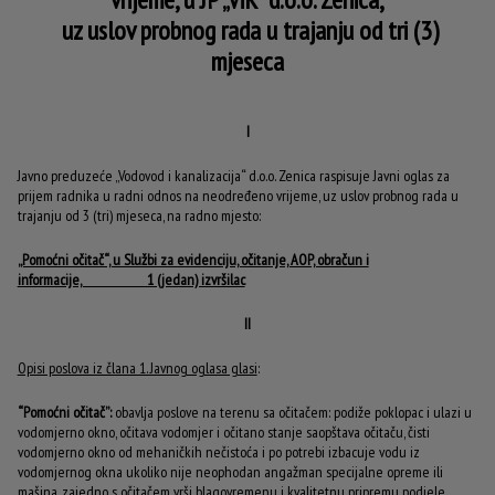
uz uslov probnog rada u trajanju od tri (3)
mjeseca
I
Javno preduzeće „Vodovod i kanalizacija“ d.o.o. Zenica raspisuje Javni oglas za
prijem radnika u radni odnos na neodređeno vrijeme, uz uslov probnog rada u
trajanju od 3 (tri) mjeseca, na radno mjesto:
„Pomoćni očitač“, u Službi za evidenciju, očitanje, AOP, obračun i
informacije, 1 (jedan) izvršilac
II
Opisi poslova iz člana 1. Javnog oglasa glasi
:
“Pomoćni očitač”:
obavlja poslove na terenu sa očitačem: podiže poklopac i ulazi u
vodomjerno okno, očitava vodomjer i očitano stanje saopštava očitaču, čisti
vodomjerno okno od mehaničkih nečistoća i po potrebi izbacuje vodu iz
vodomjernog okna ukoliko nije neophodan angažman specijalne opreme ili
mašina, zajedno s očitačem vrši blagovremenu i kvalitetnu pripremu podjele