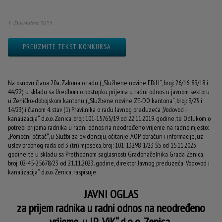
1. Decembra 2023.
PREUZMITE TEKST KONKURSA
Na osnovu člana 20a. Zakona o radu („Službene novine FBiH“, broj: 26/16, 89/18 i
44/22), u skladu sa Uredbom o postupku prijema u radni odnos u javnom sektoru
u Zeničko-dobojskom kantonu („Službene novine ZE-DO kantona“, broj: 9/23 i
14/23) i članom 4. stav (1) Pravilnika o radu Javnog preduzeća „Vodovod i
kanalizacija“ d.o.o. Zenica, broj: 101-15765/19 od 22.11.2019. godine, te Odlukom o
potrebi prijema radnika u radni odnos na neodređeno vrijeme na radno mjesto:
„Pomoćni očitač“, u Službi za evidenciju, očitanje, AOP, obračun i informacije, uz
uslov probnog rada od 3 (tri) mjeseca, broj: 101-13298-1/23 ŠS od 15.11.2023.
godine, te u skladu sa Prethodnom saglasnosti Gradonačelnika Grada Zenica,
broj: 02-45-25678/23 od 21.11.2023. godine, direktor Javnog preduzeća „Vodovod i
kanalizacija“ d.o.o. Zenica, raspisuje
JAVNI OGLAS
za prijem radnika u radni odnos na neodređeno
vrijeme, u JP „ViK“ d.o.o. Zenica,