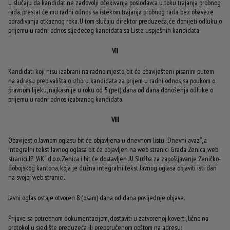
U slučaju da kandidat ne zadovolji očekivanja poslodavca u toku trajanja probnog
rada, prestat će mu radni odnos sa istekom trajanja probnog rada, bez obaveze
odrađivanja otkaznog roka. U tom slučaju direktor preduzeća, će donijeti odluku o
prijemu u radni odnos sljedećeg kandidata sa Liste uspješnih kandidata.
VII
Kandidati koji nisu izabrani na radno mjesto, bit će obaviješteni pisanim putem
na adresu prebivališta o izboru kandidata za prijem u radni odnos, sa poukom o
pravnom lijeku, najkasnije u roku od 5 (pet) dana od dana donošenja odluke o
prijemu u radni odnos izabranog kandidata.
VIII
Obavijest o Javnom oglasu bit će objavljena u dnevnom listu „Dnevni avaz“, a
integralni tekst Javnog oglasa bit će objavljen na web stranici Grada Zenica, web
stranici JP „ViK“ d.o.o. Zenica i bit će dostavljen JU Služba za zapošljavanje Zeničko-
dobojskog kantona, koja je dužna integralni tekst Javnog oglasa objaviti isti dan
na svojoj web stranici.
Javni oglas ostaje otvoren 8 (osam) dana od dana posljednje objave.
Prijave sa potrebnom dokumentacijom, dostaviti u zatvorenoj koverti, lično na
protokol u sjedište preduzeća ili preporučenom poštom na adresu: