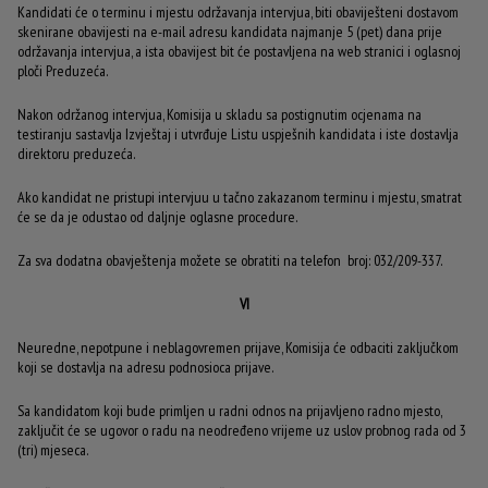
Kandidati će o terminu i mjestu održavanja intervjua, biti obaviješteni dostavom
skenirane obavijesti na e-mail adresu kandidata najmanje 5 (pet) dana prije
održavanja intervjua, a ista obavijest bit će postavljena na web stranici i oglasnoj
ploči Preduzeća.
Nakon održanog intervjua, Komisija u skladu sa postignutim ocjenama na
testiranju sastavlja Izvještaj i utvrđuje Listu uspješnih kandidata i iste dostavlja
direktoru preduzeća.
Ako kandidat ne pristupi intervjuu u tačno zakazanom terminu i mjestu, smatrat
će se da je odustao od daljnje oglasne procedure.
Za sva dodatna obavještenja možete se obratiti na telefon broj: 032/209-337.
VI
Neuredne, nepotpune i neblagovremen prijave, Komisija će odbaciti zaključkom
koji se dostavlja na adresu podnosioca prijave.
Sa kandidatom koji bude primljen u radni odnos na prijavljeno radno mjesto,
zaključit će se ugovor o radu na neodređeno vrijeme uz uslov probnog rada od 3
(tri) mjeseca.