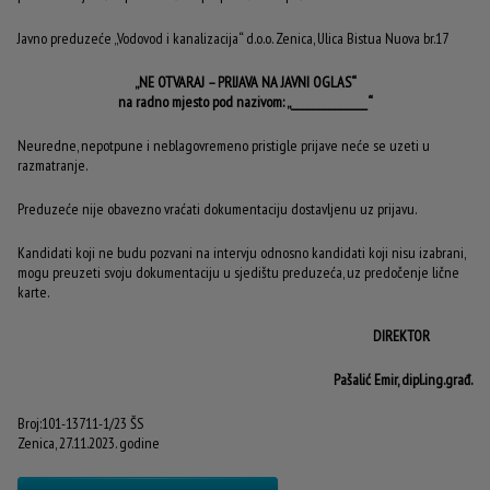
Javno preduzeće „Vodovod i kanalizacija“ d.o.o. Zenica, Ulica Bistua Nuova br.17
„NE OTVARAJ – PRIJAVA NA JAVNI OGLAS“
na radno mjesto pod nazivom: „______________“
Neuredne, nepotpune i neblagovremeno pristigle prijave neće se uzeti u
razmatranje.
Preduzeće nije obavezno vraćati dokumentaciju dostavljenu uz prijavu.
Kandidati koji ne budu pozvani na intervju odnosno kandidati koji nisu izabrani,
mogu preuzeti svoju dokumentaciju u sjedištu preduzeća, uz predočenje lične
karte.
DIREKTOR
Pašalić Emir, dipl.ing.građ.
Broj:101-13711-1/23 ŠS
Zenica, 27.11.2023. godine