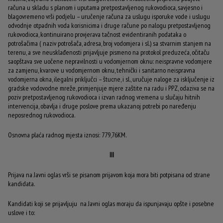
računa u skladu s planom i uputama pretpostavljenog rukovodioca, savjesno i
blagovremeno vrši podjelu – uručenje računa za uslugu isporuke vode i uslugu
odvodnje otpadnih voda korisnicima i druge račune po nalogu pretpostavljenog
rukovodioca, kontinuirano provjerava tačnost evidentiranih podataka o
potrošačima ( naziv potrošača, adresa, broj vodomjera i sl.) sa stvarnim stanjem na
terenu, a sve neusklađenosti prijavljuje pismeno na protokol preduzeća, očitaču
saopštava sve uočene nepravilnosti u vodomjernom oknu: neispravne vodomjere
za zamjenu, kvarove u vodomjernom oknu, tehnički i sanitarno neispravna
vodomjerna okna, ilegalni priključci – štucne, i sl., uručuje naloge za isključenje iz
gradske vodovodne mreže, primjenjuje mjere zaštite na radu i PPZ, odaziva se na
poziv pretpostavljenog rukovodioca i izvan radnog vremena u slučaju hitnih
intervencija, obavlja i druge poslove prema ukazanoj potrebi po naređenju
neposrednog rukovodioca.
Osnovna plaća radnog mjesta iznosi: 779,76KM.
III
Prijava na Javni oglas vrši se pisanom prijavom koja mora biti potpisana od strane
kandidata.
Kandidati koji se prijavljuju na Javni oglas moraju da ispunjavaju opšte i posebne
uslove i to: