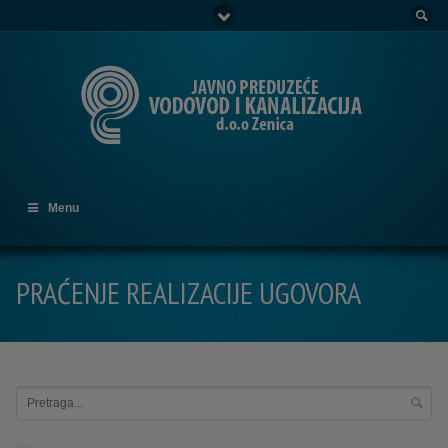
Go to:
Menu
PRAĆENJE REALIZACIJE UGOVORA