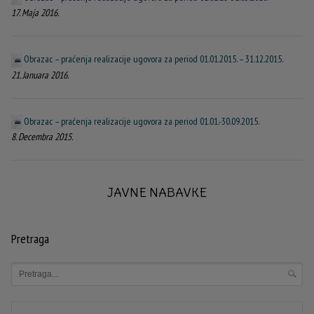
17. Maja 2016.
Obrazac – praćenja realizacije ugovora za period 01.01.2015. – 31.12.2015.
21. Januara 2016.
Obrazac – praćenja realizacije ugovora za period 01.01.-30.09.2015.
8. Decembra 2015.
JAVNE NABAVKE
Pretraga