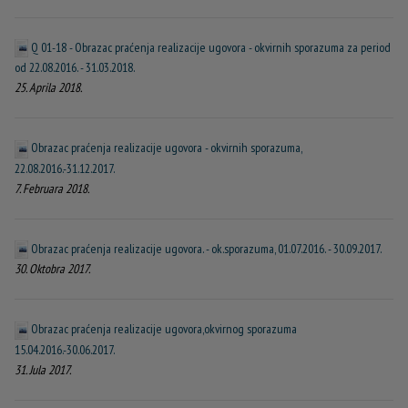
Q 01-18 - Obrazac praćenja realizacije ugovora - okvirnih sporazuma za period
od 22.08.2016. - 31.03.2018.
25. Aprila 2018.
Obrazac praćenja realizacije ugovora - okvirnih sporazuma,
22.08.2016.-31.12.2017.
7. Februara 2018.
Obrazac praćenja realizacije ugovora. - ok.sporazuma, 01.07.2016. - 30.09.2017.
30. Oktobra 2017.
Obrazac praćenja realizacije ugovora,okvirnog sporazuma
15.04.2016.-30.06.2017.
31. Jula 2017.