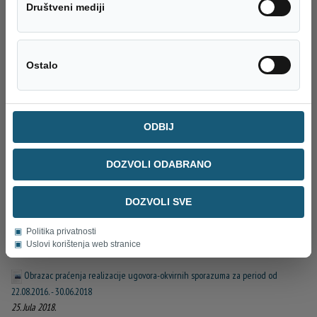
Društveni med
Društveni mediji
2. Avgusta 2019.
Obrazac praćenja relaizacije ugovora - okvirnog sporazuma za period od
Ostalo
Ostalo
22.08.16. - 31.03.19.
26. Aprila 2019.
ODBIJ
Realizacija ugovora - okvirnih sporazuma za period 22.08.2016.-31.12.2018.
7. Februara 2019.
DOZVOLI ODABRANO
Obrazca praćenja realizacije ugovora - okvirnog sporazuma za period od
DOZVOLI SVE
22.08.2016. - 30.09.2018.
23. Oktobra 2018.
▣
Politika privatnosti
▣
Uslovi korištenja web stranice
Obrazac praćenja realizacije ugovora-okvirnih sporazuma za period od
22.08.2016. - 30.06.2018
25. Jula 2018.