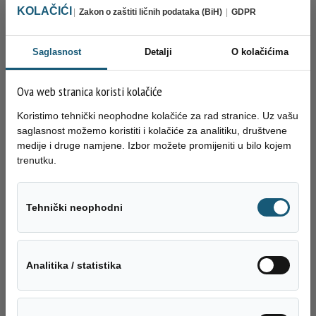
KOLAČIĆI
|
Zakon o zaštiti ličnih podataka (BiH)
|
GDPR
6. Avgusta 2020.
Saglasnost
Detalji
O kolačićima
Obrazac praćenja realizacije ugovora - okvirnih sporazuma 05.12.2017. -
31.03.2020.
Ova web stranica koristi kolačiće
15. Maja 2020.
Koristimo tehnički neophodne kolačiće za rad stranice. Uz vašu
saglasnost možemo koristiti i kolačiće za analitiku, društvene
Obrazac praćenja realizacije ugovora-okvirnog sporazuma za period 05-07-
medije i druge namjene. Izbor možete promijeniti u bilo kojem
2017 do 31-12-2019
trenutku.
29. Januara 2020.
Tehnički neo
Tehnički neophodni
Praćenje realizacije ugovora - okvirnih sporazuma za period od 22.08.2016. -
30.09.2019.
24. Oktobra 2019.
Analitika / sta
Analitika / statistika
Praćenje realizacije ugovora - okvirnih sporazuma za period od
22.08.2016.-30.06.2019.