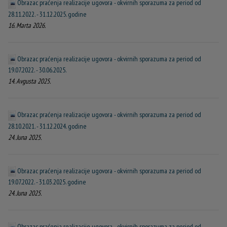
Obrazac praćenja realizacije ugovora - okvirnih sporazuma za period od
28.11.2022. - 31.12.2025. godine
16. Marta 2026.
Obrazac praćenja realizacije ugovora - okvirnih sporazuma za period od
19.07.2022. - 30.06.2025.
14. Avgusta 2025.
Obrazac praćenja realizacije ugovora - okvirnih sporazuma za period od
28.10.2021. - 31.12.2024. godine
24. Juna 2025.
Obrazac praćenja realizacije ugovora - okvirnih sporazuma za period od
19.07.2022. - 31.03.2025. godine
24. Juna 2025.
Obrazac praćenja realizacije ugovora - okvirnih sporazuma za period od