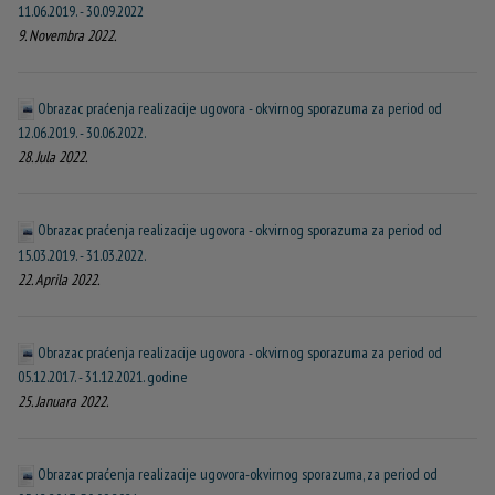
11.06.2019. - 30.09.2022
9. Novembra 2022.
Obrazac praćenja realizacije ugovora - okvirnog sporazuma za period od
12.06.2019. - 30.06.2022.
28. Jula 2022.
Obrazac praćenja realizacije ugovora - okvirnog sporazuma za period od
15.03.2019. - 31.03.2022.
22. Aprila 2022.
Obrazac praćenja realizacije ugovora - okvirnog sporazuma za period od
05.12.2017. - 31.12.2021. godine
25. Januara 2022.
Obrazac praćenja realizacije ugovora-okvirnog sporazuma, za period od