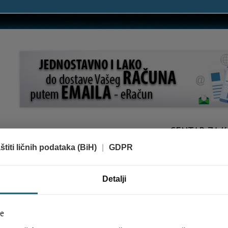
CENTAR ZA K
titi ličnih podataka (BiH)
|
GDPR
Detalji
će