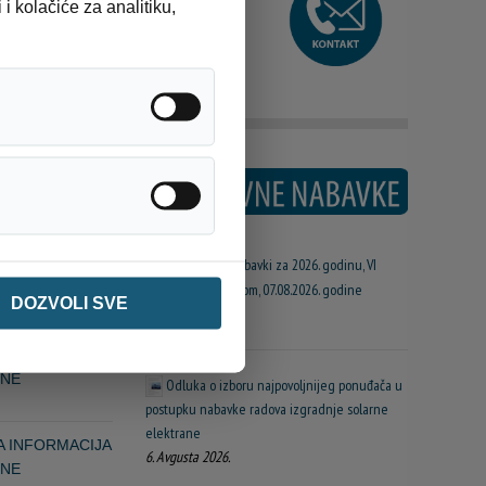
i kolačiće za analitiku,
Analitika / statistika
S T I
Ostalo
Plan javnih nabavki za 2026. godinu, VI
A INFORMACIJA
izmjena sa Odlukom, 07.08.2026. godine
INE
DOZVOLI SVE
7. Avgusta 2026.
A INFORMACIJA
INE
Odluka o izboru najpovoljnijeg ponuđača u
postupku nabavke radova izgradnje solarne
elektrane
A INFORMACIJA
6. Avgusta 2026.
INE