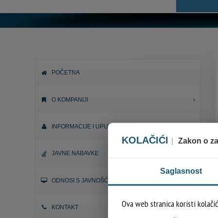
POČETNA
O KOMPANIJI
INFORMACIJE I UPUTE
KOLAČIĆI
|
Zakon o zaš
JAVNE NABAVKE
Saglasnost
ODNOSI S JAVNOŠĆU
Ova web stranica koristi kolači
KONTAKT