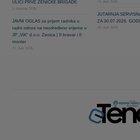
31. Jula 2026.
ULICI PRVE ZENIČKE BRIGADE
5. Avgusta 2026.
JUTARNJA SERVISN
JAVNI OGLAS za prijem radnika u
ZA 30.07.2026. GOD
30. Jula 2026.
radni odnos na neodređeno vrijeme u
JP „ViK“ d.o.o. Zenica | II bravar i II
monter
31. Jula 2026.