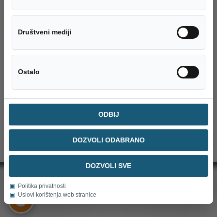
JP „ViK“ d.o.o. Zenica obavještava da se vodosnabdijevanje odvija uredno i bez
ograničenja.
Društveni med
Društveni mediji
Kategorije
SERVISNE INFORMACIJE
Ostalo
Ostalo
ODBIJ
DOZVOLI ODABRANO
DOZVOLI SVE
▣
Politika privatnosti
JP Vodovod i Kanalizacija doo Zenica
▣
Uslovi korištenja web stranice
©2018 Sva prava zadržana