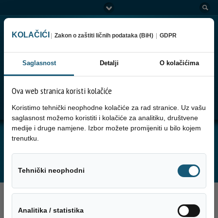
KOLAČIĆI
|
Zakon o zaštiti ličnih podataka (BiH)
|
GDPR
Saglasnost
Detalji
O kolačićima
Ova web stranica koristi kolačiće
Go to:
Menu
Koristimo tehnički neophodne kolačiće za rad stranice. Uz vašu
saglasnost možemo koristiti i kolačiće za analitiku, društvene
medije i druge namjene. Izbor možete promijeniti u bilo kojem
JUTARNJA SERVISNA INFORMACIJA ZA
trenutku.
01.06.2026. GODINE
Tehnički neo
Tehnički neophodni
1. Juna 2026.
Analitika / sta
Analitika / statistika