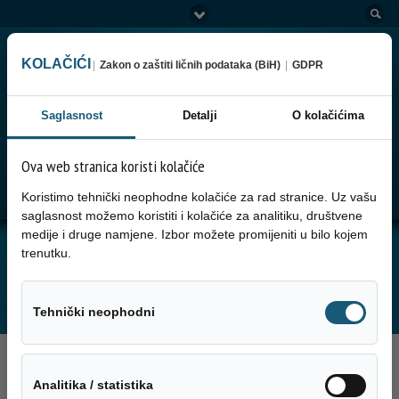
KOLAČIĆI
|
Zakon o zaštiti ličnih podataka (BiH)
|
GDPR
Saglasnost
Detalji
O kolačićima
Ova web stranica koristi kolačiće
Go to:
Menu
Koristimo tehnički neophodne kolačiće za rad stranice. Uz vašu
saglasnost možemo koristiti i kolačiće za analitiku, društvene
medije i druge namjene. Izbor možete promijeniti u bilo kojem
JUTARNJA SERVISNA INFORMACIJA ZA
trenutku.
02.12.2025. GODINE
Tehnički neo
Tehnički neophodni
2. Decembra 2025.
Analitika / sta
Analitika / statistika