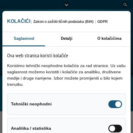
KOLAČIĆI
|
Zakon o zaštiti ličnih podataka (BiH)
|
GDPR
Saglasnost
Detalji
O kolačićima
Ova web stranica koristi kolačiće
Go to:
Menu
Koristimo tehnički neophodne kolačiće za rad stranice. Uz vašu
saglasnost možemo koristiti i kolačiće za analitiku, društvene
medije i druge namjene. Izbor možete promijeniti u bilo kojem
JUTARNJA SERVISNA INFORMACIJA ZA
trenutku.
05.02.2025. GODINE
Tehnički neo
Tehnički neophodni
5. Februara 2025.
Analitika / sta
Analitika / statistika