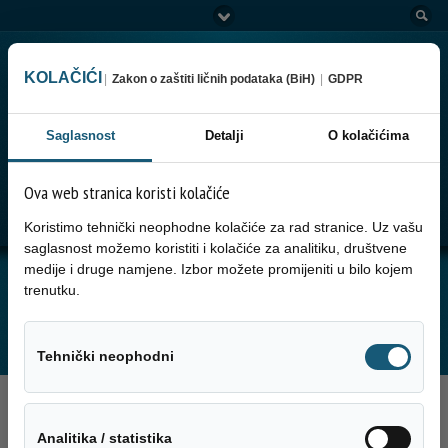
KOLAČIĆI
|
Zakon o zaštiti ličnih podataka (BiH)
|
GDPR
Saglasnost
Detalji
O kolačićima
Ova web stranica koristi kolačiće
Go to:
Menu
Koristimo tehnički neophodne kolačiće za rad stranice. Uz vašu
saglasnost možemo koristiti i kolačiće za analitiku, društvene
medije i druge namjene. Izbor možete promijeniti u bilo kojem
JUTARNJA SERVISNA INFORMACIJA ZA
trenutku.
05.08.2025. GODINE
Tehnički neo
Tehnički neophodni
5. Avgusta 2025.
Analitika / sta
Analitika / statistika