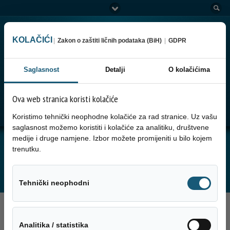
KOLAČIĆI
|
Zakon o zaštiti ličnih podataka (BiH)
|
GDPR
Saglasnost
Detalji
O kolačićima
Ova web stranica koristi kolačiće
Go to:
Menu
Koristimo tehnički neophodne kolačiće za rad stranice. Uz vašu
saglasnost možemo koristiti i kolačiće za analitiku, društvene
medije i druge namjene. Izbor možete promijeniti u bilo kojem
JUTARNJA SERVISNA INFORMACIJA ZA
trenutku.
05.12.2023. GODINE
Tehnički neo
Tehnički neophodni
5. Decembra 2023.
Analitika / sta
Analitika / statistika