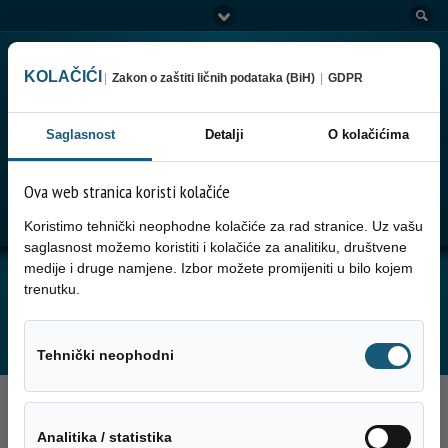
KOLAČIĆI
|
Zakon o zaštiti ličnih podataka (BiH)
|
GDPR
Saglasnost
Detalji
O kolačićima
Ova web stranica koristi kolačiće
Go to:
Menu
Koristimo tehnički neophodne kolačiće za rad stranice. Uz vašu
saglasnost možemo koristiti i kolačiće za analitiku, društvene
medije i druge namjene. Izbor možete promijeniti u bilo kojem
JUTARNJA SERVISNA INFORMACIJA ZA
trenutku.
07.01.2025. GODINE
Tehnički neo
Tehnički neophodni
7. Januara 2025.
Analitika / sta
Analitika / statistika