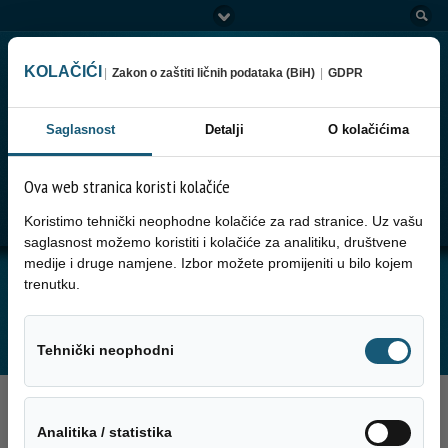
KOLAČIĆI
|
Zakon o zaštiti ličnih podataka (BiH)
|
GDPR
Saglasnost
Detalji
O kolačićima
Ova web stranica koristi kolačiće
Go to:
Menu
Koristimo tehnički neophodne kolačiće za rad stranice. Uz vašu
saglasnost možemo koristiti i kolačiće za analitiku, društvene
medije i druge namjene. Izbor možete promijeniti u bilo kojem
JUTARNJA SERVISNA INFORMACIJA ZA
trenutku.
10.12.2024. GODINE
Tehnički neo
Tehnički neophodni
10. Decembra 2024.
Analitika / sta
Analitika / statistika