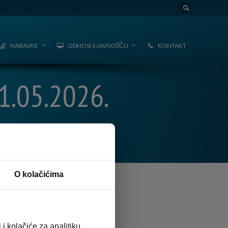
NABAVKE
ODNOSI S JAVNOŠČU
KONTAKT
.05.2026.
O kolačićima
i kolačiće za analitiku,