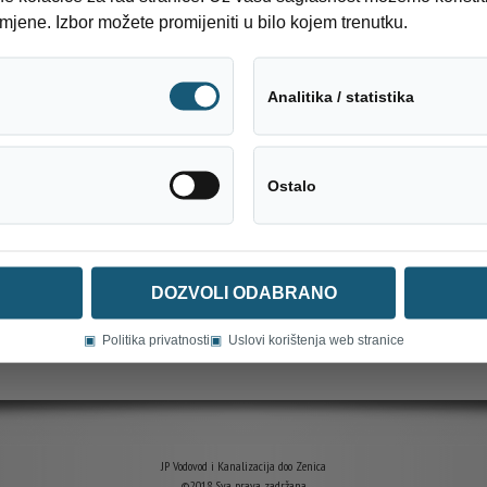
mjene. Izbor možete promijeniti u bilo kojem trenutku.
o 13:00 sati.
Tehnički neophodni
Analitika / statistika
o 13:00 sati.
Društveni mediji
Ostalo
DOZVOLI ODABRANO
▣
Politika privatnosti
▣
Uslovi korištenja web stranice
JP Vodovod i Kanalizacija doo Zenica
©2018 Sva prava zadržana