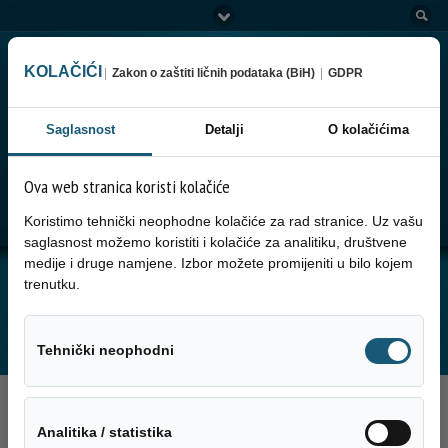
KOLAČIĆI
|
Zakon o zaštiti ličnih podataka (BiH)
|
GDPR
Saglasnost
Detalji
O kolačićima
Ova web stranica koristi kolačiće
Go to:
Menu
Koristimo tehnički neophodne kolačiće za rad stranice. Uz vašu
saglasnost možemo koristiti i kolačiće za analitiku, društvene
medije i druge namjene. Izbor možete promijeniti u bilo kojem
JUTARNJA SERVISNA INFORMACIJA ZA
trenutku.
11.08.2025. GODINE
Tehnički neo
Tehnički neophodni
11. Avgusta 2025.
Analitika / sta
Analitika / statistika