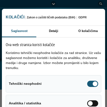
KOLAČIĆI
|
Zakon o zaštiti ličnih podataka (BiH)
|
GDPR
Saglasnost
Detalji
O kolačićima
Ova web stranica koristi kolačiće
Go to:
Menu
Koristimo tehnički neophodne kolačiće za rad stranice. Uz vašu
saglasnost možemo koristiti i kolačiće za analitiku, društvene
medije i druge namjene. Izbor možete promijeniti u bilo kojem
JUTARNJA SERVISNA INFORMACIJA ZA
trenutku.
12.11.2025. GODINE
Tehnički neo
Tehnički neophodni
12. Novembra 2025.
Analitika / sta
Analitika / statistika