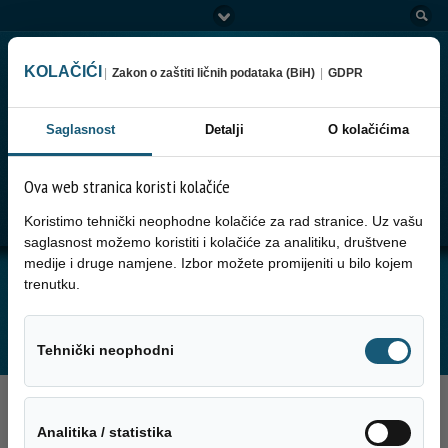
KOLAČIĆI
|
Zakon o zaštiti ličnih podataka (BiH)
|
GDPR
Saglasnost
Detalji
O kolačićima
Ova web stranica koristi kolačiće
Go to:
Menu
Koristimo tehnički neophodne kolačiće za rad stranice. Uz vašu
saglasnost možemo koristiti i kolačiće za analitiku, društvene
medije i druge namjene. Izbor možete promijeniti u bilo kojem
JUTARNJA SERVISNA INFORMACIJA ZA
trenutku.
13.03.2025. GODINE
Tehnički neo
Tehnički neophodni
13. Marta 2025.
Analitika / sta
Analitika / statistika