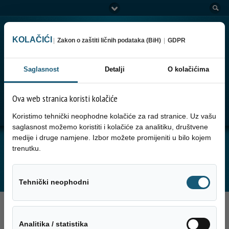
KOLAČIĆI
|
Zakon o zaštiti ličnih podataka (BiH)
|
GDPR
Saglasnost
Detalji
O kolačićima
Ova web stranica koristi kolačiće
Go to:
Menu
Koristimo tehnički neophodne kolačiće za rad stranice. Uz vašu
saglasnost možemo koristiti i kolačiće za analitiku, društvene
medije i druge namjene. Izbor možete promijeniti u bilo kojem
JUTARNJA SERVISNA INFORMACIJA ZA
trenutku.
13.08.2025. GODINE
Tehnički neo
Tehnički neophodni
13. Avgusta 2025.
Analitika / sta
Analitika / statistika