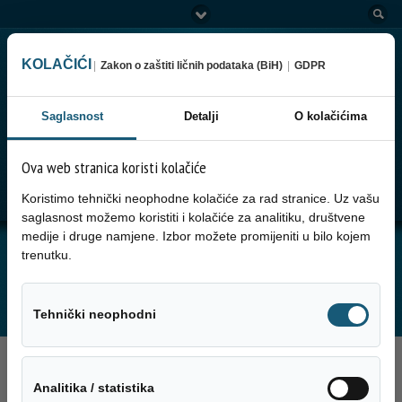
KOLAČIĆI
|
Zakon o zaštiti ličnih podataka (BiH)
|
GDPR
Saglasnost
Detalji
O kolačićima
Ova web stranica koristi kolačiće
Go to:
Menu
Koristimo tehnički neophodne kolačiće za rad stranice. Uz vašu
saglasnost možemo koristiti i kolačiće za analitiku, društvene
medije i druge namjene. Izbor možete promijeniti u bilo kojem
JUTARNJA SERVISNA INFORMACIJA ZA
trenutku.
17.03.2026. GODINE
Tehnički neo
Tehnički neophodni
17. Marta 2026.
Analitika / sta
Analitika / statistika