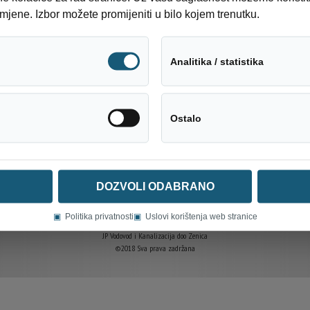
o broja 80, Prvomajska, od broja 27 do broja 48
mjene. Izbor možete promijeniti u bilo kojem trenutku.
do 14:00 sati
Tehnički neophodni
Analitika / statistika
Društveni mediji
Ostalo
DOZVOLI ODABRANO
▣
Politika privatnosti
▣
Uslovi korištenja web stranice
JP Vodovod i Kanalizacija doo Zenica
©2018 Sva prava zadržana