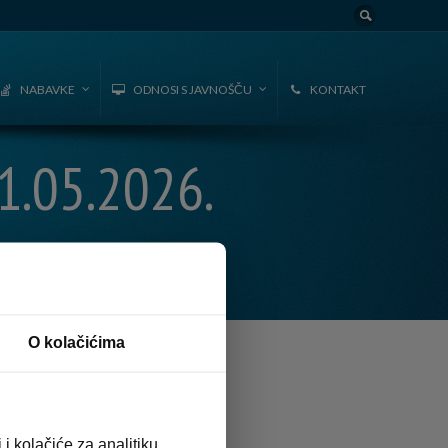
NABAVKE
ODNOSI S JAVNOŠČU
KONTAKT
.05.2026.
O kolačićima
i kolačiće za analitiku,