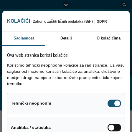
KOLAČIĆI
|
Zakon o zaštiti ličnih podataka (BiH)
|
GDPR
Saglasnost
Detalji
O kolačićima
Ova web stranica koristi kolačiće
Go to:
Menu
Koristimo tehnički neophodne kolačiće za rad stranice. Uz vašu
saglasnost možemo koristiti i kolačiće za analitiku, društvene
medije i druge namjene. Izbor možete promijeniti u bilo kojem
JUTARNJA SERVISNA INFORMACIJA ZA
trenutku.
26.05.2025. GODINE
Tehnički neo
Tehnički neophodni
26. Maja 2025.
Analitika / sta
Analitika / statistika