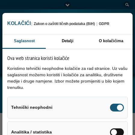
KOLAČIĆI
|
Zakon o zaštiti ličnih podataka (BiH)
|
GDPR
Saglasnost
Detalji
O kolačićima
Ova web stranica koristi kolačiće
Go to:
Menu
Koristimo tehnički neophodne kolačiće za rad stranice. Uz vašu
saglasnost možemo koristiti i kolačiće za analitiku, društvene
medije i druge namjene. Izbor možete promijeniti u bilo kojem
JUTARNJA SERVISNA INFORMACIJA ZA
trenutku.
27.03.2025. GODINE
Tehnički neo
Tehnički neophodni
27. Marta 2025.
Analitika / sta
Analitika / statistika