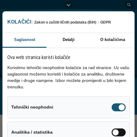
KOLAČIĆI
|
Zakon o zaštiti ličnih podataka (BiH)
|
GDPR
Saglasnost
Detalji
O kolačićima
Ova web stranica koristi kolačiće
Go to:
Menu
Koristimo tehnički neophodne kolačiće za rad stranice. Uz vašu
saglasnost možemo koristiti i kolačiće za analitiku, društvene
medije i druge namjene. Izbor možete promijeniti u bilo kojem
JUTARNJA SERVISNA INFORMACIJA ZA
trenutku.
29.07.2025. GODINE
Tehnički neo
Tehnički neophodni
29. Jula 2025.
Analitika / sta
Analitika / statistika