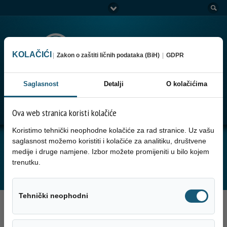
KOLAČIĆI
|
Zakon o zaštiti ličnih podataka (BiH)
|
GDPR
Saglasnost
Detalji
O kolačićima
Go to:
Menu
Ova web stranica koristi kolačiće
Koristimo tehnički neophodne kolačiće za rad stranice. Uz vašu
saglasnost možemo koristiti i kolačiće za analitiku, društvene
JUTARNJA SERVISNA INFORMACIJA ZA
medije i druge namjene. Izbor možete promijeniti u bilo kojem
30.03.2026. GODINE
trenutku.
Tehnički neo
Tehnički neophodni
30. Marta 2026.