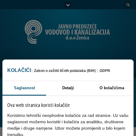
Go to:
Menu
KOLAČIĆI
|
Zakon o zaštiti ličnih podataka (BiH)
|
GDPR
KOLAČIĆI (COOKIES) i PRIVATNOST –
Saglasnost
Detalji
O kolačićima
WEB FORME
Ova web stranica koristi kolačiće
Korištenjem internet stranice prihvatate korištenje kolačića i
funkcionalnosti web formi
Koristimo tehnički neophodne kolačiće za rad stranice. Uz vašu
saglasnost možemo koristiti i kolačiće za analitiku, društvene
medije i druge namjene. Izbor možete promijeniti u bilo kojem
trenutku.