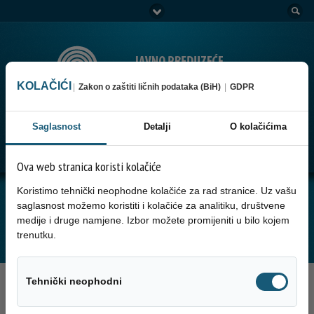
KOLAČIĆI
|
Zakon o zaštiti ličnih podataka (BiH)
|
GDPR
Saglasnost
Detalji
O kolačićima
Go to:
Menu
Ova web stranica koristi kolačiće
Koristimo tehnički neophodne kolačiće za rad stranice. Uz vašu
NAJAVA RADOVA ZA 03.09.2025.
saglasnost možemo koristiti i kolačiće za analitiku, društvene
medije i druge namjene. Izbor možete promijeniti u bilo kojem
GODINE
trenutku.
Tehnički neo
Tehnički neophodni
2. Septembra 2025.