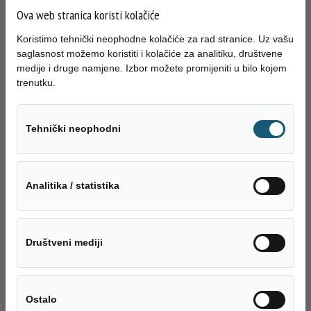
porediti sa Zenicom. Izračun je napravljen prema javno dostupnim podacima o
Ova web stranica koristi kolačiće
cijenama usluga u prikazanim gradovima i pretpostavljene potrošnje 20
3
m
/mjesečno, što približno odgovara prosječnoj potrošnji četvoročlane porodice,
Koristimo tehnički neophodne kolačiće za rad stranice. Uz vašu
kako slijedi:
saglasnost možemo koristiti i kolačiće za analitiku, društvene
medije i druge namjene. Izbor možete promijeniti u bilo kojem
trenutku.
Tehnički neo
Tehnički neophodni
Analitika / sta
Analitika / statistika
Društveni med
Društveni mediji
Ukoliko svemu ovome dodamo, da Javno preduzeće ,,Vodovod i kanalizacija” d.o.o.
Zenica ne planira povećanje cijena usluga u narednoj godini, sa zadovoljstvom
konstatujemo, da će građani Zenice i u 2026. godini plaćati najnižu cijenu usluge
Ostalo
Ostalo
vodosnabdijevanja i odvodnje otpadnih voda u cijeloj BiH.