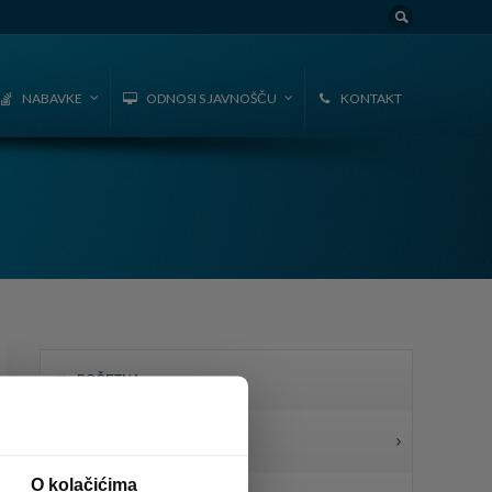
NABAVKE
ODNOSI S JAVNOŠČU
KONTAKT
POČETNA
O KOMPANIJI
O kolačićima