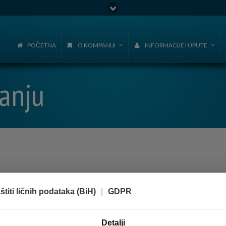
Go to:
POČETNA
O KOMPANIJI
INFORMACIJE I UPUTE
vanju
titi ličnih podataka (BiH)
|
GDPR
Detalji