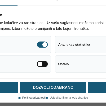
će
 kolačiće za rad stranice. Uz vašu saglasnost možemo koristiti 
mjene. Izbor možete promijeniti u bilo kojem trenutku.
Tehnički neophodni
Analitika / statistika
Društveni mediji
Ostalo
DOZVOLI ODABRANO
▣
Politika privatnosti
▣
Uslovi korištenja web stranice