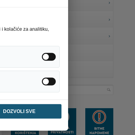
INFORMACIJE I UPUTE
JAVNE NABAVKE
i kolačiće za analitiku,
ODNOSI S JAVNOŠĆU
KONTAKT
Analitika / statistika
PRAVILA PRIVATNOSTI
Ostalo
DOZVOLI SVE