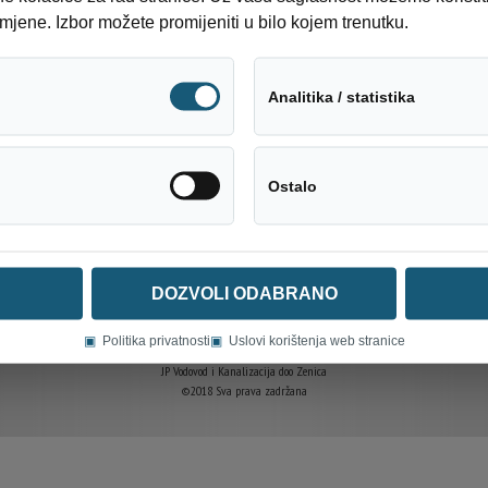
mjene. Izbor možete promijeniti u bilo kojem trenutku.
Tehnički neophodni
Analitika / statistika
Društveni mediji
Ostalo
DOZVOLI ODABRANO
▣
Politika privatnosti
▣
Uslovi korištenja web stranice
JP Vodovod i Kanalizacija doo Zenica
©2018 Sva prava zadržana