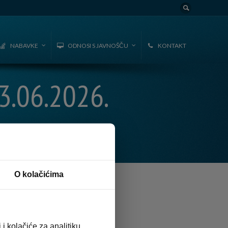
NABAVKE
ODNOSI S JAVNOŠČU
KONTAKT
.06.2026.
O kolačićima
i kolačiće za analitiku,