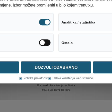
nirano je da radovi traju od 08:00 do 14:00 sati.
mjene. Izbor možete promijeniti u bilo kojem trenutku.
Tehnički neophodni
Analitika / statistika
Društveni mediji
Ostalo
DOZVOLI ODABRANO
▣
Politika privatnosti
▣
Uslovi korištenja web stranice
JP Vodovod i Kanalizacija doo Zenica
©2018 Sva prava zadržana